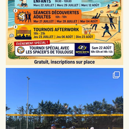
Bilan des finales de la Coupe de France de beach-volley M13
Cette année, nous avons q
...
Voir plus
Voir sur Facebook
·
Partager