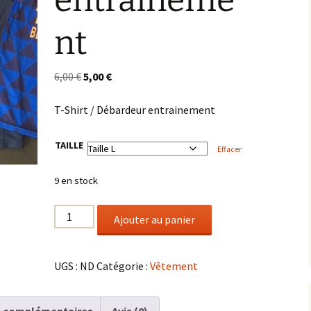
entraineme
nt
FFVolley Ligue
6,00
€
5,00
€
T-Shirt / Débardeur entrainement
TAILLE
Effacer
9 en stock
Ajouter au panier
UGS :
ND
Catégorie :
Vêtement