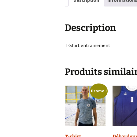
Description
Information
Description
T-Shirt entrainement
Produits similai
Promo !
T-shirt
Débardeu