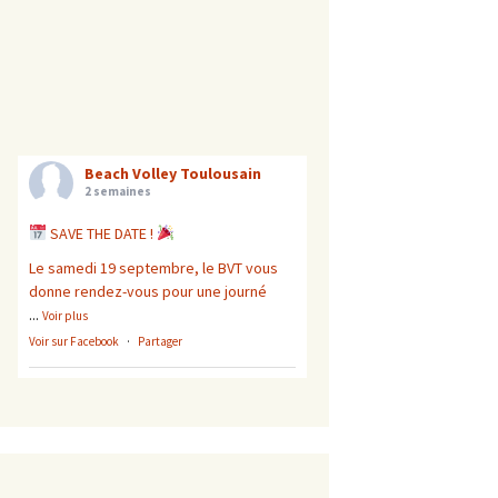
 Occitanie
Beach Volley Toulousain
2 semaines
SAVE THE DATE !
Le samedi 19 septembre, le BVT vous
donne rendez-vous pour une journé
...
Voir plus
Voir sur Facebook
·
Partager
Beach Volley Toulousain
2 semaines
L’été se poursuit à Toulouse plage !