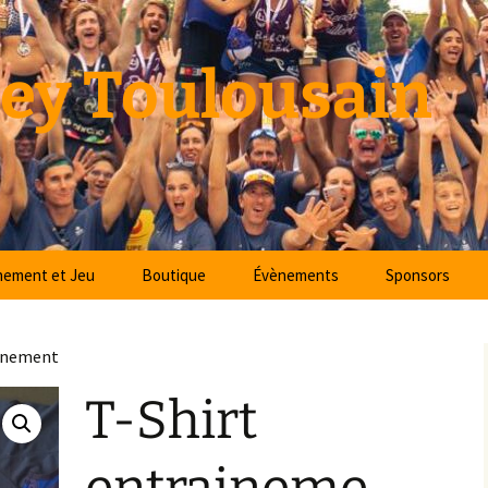
ley Toulousain
nement et Jeu
Boutique
Évènements
Sponsors
 de pratique :
Tournois
Caisse d’Eparg
 de Toulouse
Pyrénées
ainement
Vie du club
éneaux
Agence Vou
T-Shirt
Articles
Amphibat
Mairie de Toul