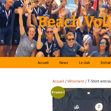
Beach Vol
#bvtrevolution
Accueil
News
Le club
Entrai
Notre histoire
Le lieu
CREPS
Accueil
/
Vêtement
/ T-Shirt entr
Le bvt aujourd’hui
Les cr
Promo !
Nos Projets
Documents utiles