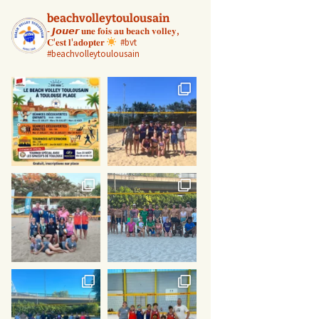
Voir sur Facebook
·
Partager
beachvolleytoulousain
-
𝙅𝙤𝙪𝙚𝙧 𝐮𝐧𝐞 𝐟𝐨𝐢𝐬 𝐚𝐮 𝐛𝐞𝐚𝐜𝐡 𝐯𝐨𝐥𝐥𝐞𝐲,
𝐂'𝐞𝐬𝐭 𝐥'𝐚𝐝𝐨𝐩𝐭𝐞𝐫
#bvt
Beach Volley Toulousain
#beachvolleytoulousain
4 semaines
BILAN DES FINALES CDF BEACH
VOLLEY 2026
3 collectifs qualifiés, 2 masculins et 1
fémi
...
Voir plus
Voir sur Facebook
·
Partager
Beach Volley Toulousain
1 mois
Bilan des finales de la Coupe de
France de beach-volley M13
Cette année, nous avons q
...
Voir plus
Voir sur Facebook
·
Partager