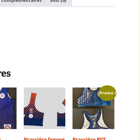
s complémentaires
Avis (0)
res
Promo !
r
Brassière femme
Brassière BVT